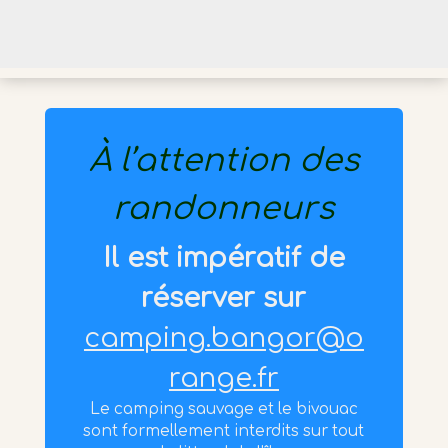
À l’attention des
randonneurs
Il est impératif de
réserver sur
camping.bangor@o
range.fr
Le camping sauvage et le bivouac
sont formellement interdits sur tout