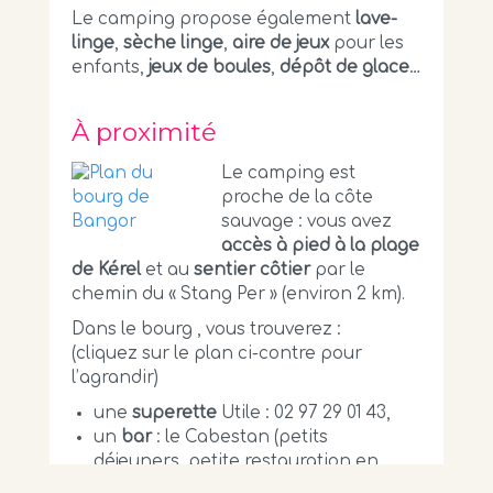
Le camping propose également
lave-
linge
,
sèche linge
,
aire de jeux
pour les
enfants,
jeux de boules
,
dépôt de glace
…
À proximité
Le camping est
proche de la côte
sauvage : vous avez
accès à pied à la plage
de Kérel
et au
sentier côtier
par le
chemin du « Stang Per » (environ 2 km).
Dans le bourg , vous trouverez :
(cliquez sur le plan ci-contre pour
l’agrandir)
une
superette
Utile : 02 97 29 01 43,
un
bar
: le Cabestan (petits
déjeuners, petite restauration en
saison) : 02 97 31 33 67,