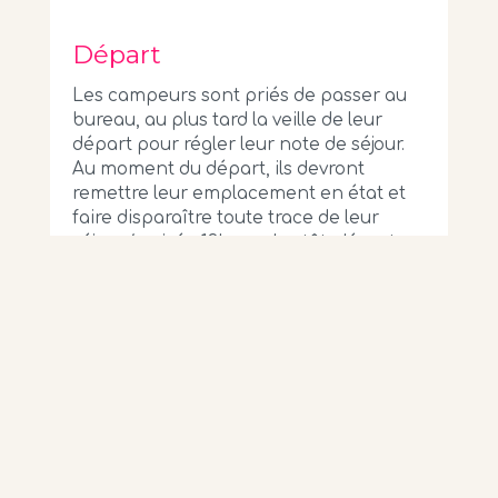
Départ
Les campeurs sont priés de passer au
bureau, au plus tard la veille de leur
départ pour régler leur note de séjour.
Au moment du départ, ils devront
remettre leur emplacement en état et
faire disparaître toute trace de leur
séjour. (arrivée 13h au plus tôt, départ
12h au plus tard. Horaires modulable en
fonction de l’activité, se renseigner).
Sanctions
Outre les sanctions prévues par le Code
Pénal, toute infraction au présent
règlement peut entraîner les sanctions
suivantes :