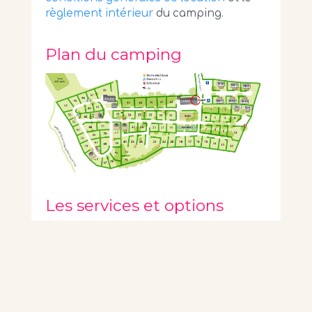
règlement intérieur
du camping.
Plan du camping
Les services et options
Le
wifi
est disponible à proximité
du bureau.
Le camping propose également
lave-
linge
,
sèche linge
,
aire de jeux
pour les
enfants,
jeux de boules
,
dépôt de glace
…